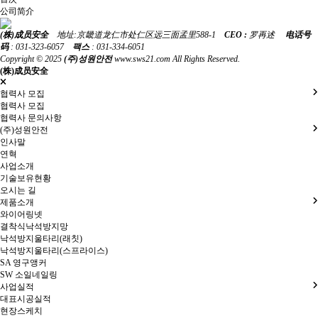
公司简介
(株)成员安全
地址:京畿道龙仁市处仁区远三面孟里588-1
CEO :
罗再述
电话号
码
: 031-323-6057
팩스
: 031-334-6051
Copyright © 2025
(주)성원안전
www.sws21.com All Rights Reserved.
(株)成员安全
협력사 모집
협력사 모집
협력사 문의사항
(주)성원안전
인사말
연혁
사업소개
기술보유현황
오시는 길
제품소개
와이어링넷
결착식낙석방지망
낙석방지울타리(래칫)
낙석방지울타리(스프라이스)
SA 영구앵커
SW 소일네일링
사업실적
대표시공실적
현장스케치