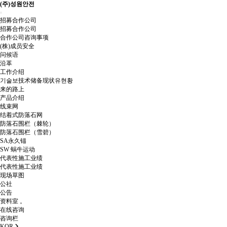
(주)성원안전
Toggle navigation
招募合作公司
招募合作公司
合作公司咨询事项
(株)成员安全
问候语
沿革
工作介绍
기술보技术储备现状유현황
来的路上
产品介绍
线束网
结着式防落石网
防落石围栏（棘轮）
防落石围栏（雪碧）
SA永久锚
SW 蜗牛运动
代表性施工业绩
代表性施工业绩
现场草图
公社
公告
资料室 。
在线咨询
咨询栏
KOR